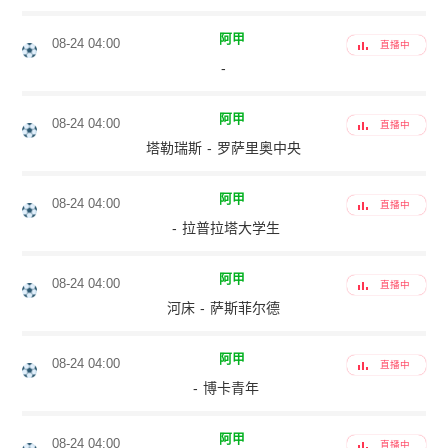
阿甲
08-24 04:00
直播中
-
阿甲
08-24 04:00
直播中
塔勒瑞斯
-
罗萨里奥中央
阿甲
08-24 04:00
直播中
-
拉普拉塔大学生
阿甲
08-24 04:00
直播中
河床
-
萨斯菲尔德
阿甲
08-24 04:00
直播中
-
博卡青年
阿甲
08-24 04:00
直播中