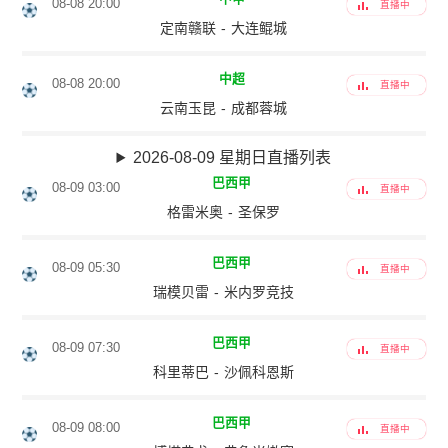
08-08 20:00
直播中
定南赣联
-
大连鲲城
中超
08-08 20:00
直播中
云南玉昆
-
成都蓉城
2026-08-09 星期日直播列表
巴西甲
08-09 03:00
直播中
格雷米奥
-
圣保罗
巴西甲
08-09 05:30
直播中
瑞模贝雷
-
米内罗竞技
巴西甲
08-09 07:30
直播中
科里蒂巴
-
沙佩科恩斯
巴西甲
08-09 08:00
直播中