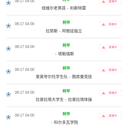
08-17 04:00
直播中
纽维尔老男孩
-
利斯特雷
阿甲
08-17 04:00
直播中
拉努斯
-
阿根廷独立
阿甲
08-17 04:00
直播中
-
塔勒瑞斯
阿甲
08-17 04:00
直播中
里奥夸尔托学生队
-
图库曼竞技
阿甲
08-17 04:00
直播中
拉普拉塔大学生
-
拉普拉塔体操
阿甲
08-17 04:00
直播中
-
科尔多瓦学院