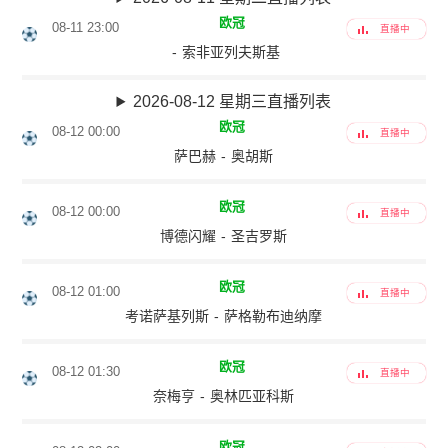
欧冠
08-11 23:00
直播中
-
索非亚列夫斯基
2026-08-12 星期三直播列表
欧冠
08-12 00:00
直播中
萨巴赫
-
奥胡斯
欧冠
08-12 00:00
直播中
博德闪耀
-
圣吉罗斯
欧冠
08-12 01:00
直播中
考诺萨基列斯
-
萨格勒布迪纳摩
欧冠
08-12 01:30
直播中
奈梅亨
-
奥林匹亚科斯
欧冠