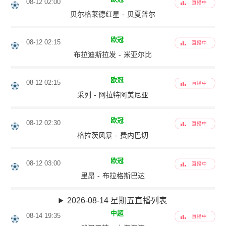
08-12 02:00
直播中
贝尔格莱德红星
-
贝夏普尔
欧冠
08-12 02:15
直播中
布拉迪斯拉发
-
米亚尔比
欧冠
08-12 02:15
直播中
采列
-
阿拉特阿美尼亚
欧冠
08-12 02:30
直播中
格拉茨风暴
-
费内巴切
欧冠
08-12 03:00
直播中
里昂
-
布拉格斯巴达
2026-08-14 星期五直播列表
中超
08-14 19:35
直播中