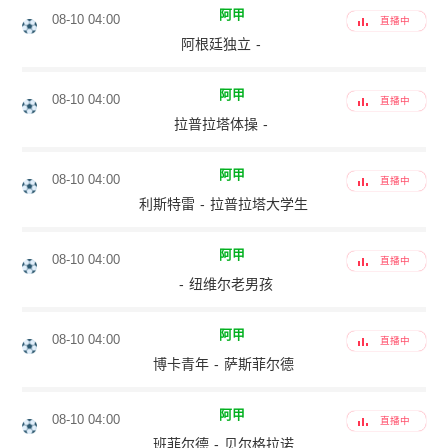
阿甲
08-10 04:00
直播中
阿根廷独立
-
阿甲
08-10 04:00
直播中
拉普拉塔体操
-
阿甲
08-10 04:00
直播中
利斯特雷
-
拉普拉塔大学生
阿甲
08-10 04:00
直播中
-
纽维尔老男孩
阿甲
08-10 04:00
直播中
博卡青年
-
萨斯菲尔德
阿甲
08-10 04:00
直播中
班菲尔德
-
贝尔格拉诺