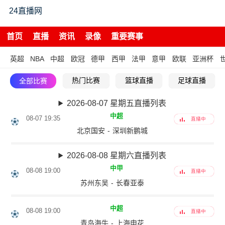
24直播网
首页
直播
资讯
录像
重要赛事
英超
NBA
中超
欧冠
德甲
西甲
法甲
意甲
欧联
亚洲杯
热门比赛
篮球直播
足球直播
全部比赛
2026-08-07 星期五直播列表
中超
08-07 19:35
直播中
北京国安
-
深圳新鹏城
2026-08-08 星期六直播列表
中甲
08-08 19:00
直播中
苏州东吴
-
长春亚泰
中超
08-08 19:00
直播中
青岛海牛
-
上海申花