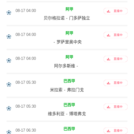
阿甲
08-17 04:00
直播中
贝尔格拉诺
-
门多萨独立
阿甲
08-17 04:00
直播中
-
罗萨里奥中央
阿甲
08-17 04:00
直播中
阿尔多斯维
-
巴西甲
08-17 05:30
直播中
米拉索
-
弗拉门戈
巴西甲
08-17 05:30
直播中
维多利亚
-
博塔弗戈
巴西甲
08-17 06:30
直播中