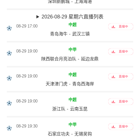
深圳新鹏城
-
上海海港
2026-08-29 星期六直播列表
中超
08-29 17:00
直播中
青岛海牛
-
武汉三镇
中甲
08-29 19:00
直播中
陕西联合月亮泊队
-
延边龙鼎
中超
08-29 19:00
直播中
天津津门虎
-
青岛西海岸
中超
08-29 19:00
直播中
浙江队
-
云南玉昆
中甲
08-29 19:30
直播中
石家庄功夫
-
无锡吴钩