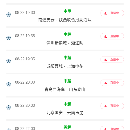
中甲
08-22 19:30
直播中
南通支云
-
陕西联合月亮泊队
中超
08-22 19:35
直播中
深圳新鹏城
-
浙江队
中超
08-22 19:35
直播中
成都蓉城
-
上海申花
中超
08-22 20:00
直播中
青岛西海岸
-
山东泰山
中超
08-22 20:00
直播中
北京国安
-
云南玉昆
英超
08-22 22:00
直播中