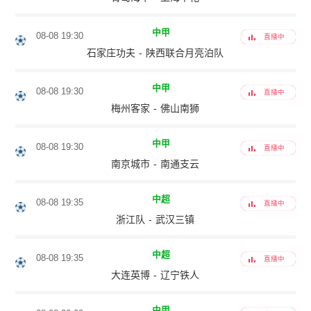
中甲
08-08 19:30
直播中
石家庄功夫
-
陕西联合月亮泊队
中甲
08-08 19:30
直播中
梅州客家
-
佛山南狮
中甲
08-08 19:30
直播中
南京城市
-
南通支云
中超
08-08 19:35
直播中
浙江队
-
武汉三镇
中超
08-08 19:35
直播中
大连英博
-
辽宁铁人
中甲