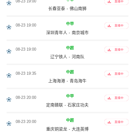
08-23 19:00
直播中
长春亚泰
-
佛山南狮
中甲
08-23 19:00
直播中
深圳青年人
-
南京城市
中超
08-23 19:00
直播中
辽宁铁人
-
河南队
中超
08-23 19:35
直播中
上海海港
-
青岛海牛
中甲
08-23 20:00
直播中
定南赣联
-
石家庄功夫
中超
08-23 20:00
直播中
重庆铜梁龙
-
大连英博