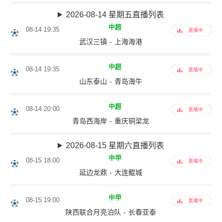
2026-08-14 星期五直播列表
中超
08-14 19:35
直播中
武汉三镇
-
上海海港
中超
08-14 19:35
直播中
山东泰山
-
青岛海牛
中超
08-14 20:00
直播中
青岛西海岸
-
重庆铜梁龙
2026-08-15 星期六直播列表
中甲
08-15 18:00
直播中
延边龙鼎
-
大连鲲城
中甲
08-15 19:00
直播中
陕西联合月亮泊队
-
长春亚泰