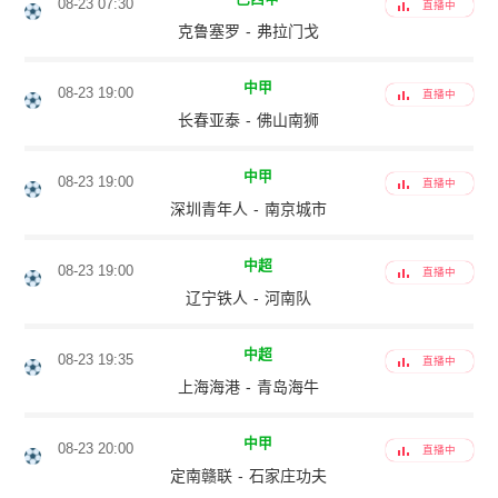
08-23 07:30
直播中
克鲁塞罗
-
弗拉门戈
中甲
08-23 19:00
直播中
长春亚泰
-
佛山南狮
中甲
08-23 19:00
直播中
深圳青年人
-
南京城市
中超
08-23 19:00
直播中
辽宁铁人
-
河南队
中超
08-23 19:35
直播中
上海海港
-
青岛海牛
中甲
08-23 20:00
直播中
定南赣联
-
石家庄功夫