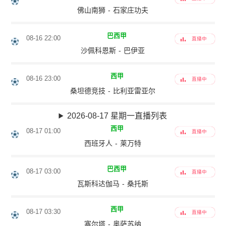
佛山南狮
-
石家庄功夫
巴西甲
08-16 22:00
直播中
沙佩科恩斯
-
巴伊亚
西甲
08-16 23:00
直播中
桑坦德竞技
-
比利亚雷亚尔
2026-08-17 星期一直播列表
西甲
08-17 01:00
直播中
西班牙人
-
莱万特
巴西甲
08-17 03:00
直播中
瓦斯科达伽马
-
桑托斯
西甲
08-17 03:30
直播中
塞尔塔
-
奥萨苏纳