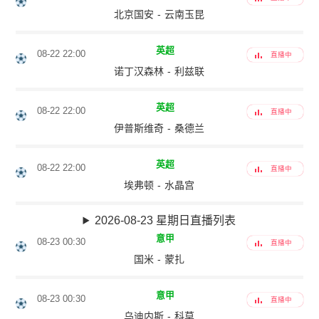
北京国安
-
云南玉昆
英超
08-22 22:00
直播中
诺丁汉森林
-
利兹联
英超
08-22 22:00
直播中
伊普斯维奇
-
桑德兰
英超
08-22 22:00
直播中
埃弗顿
-
水晶宫
2026-08-23 星期日直播列表
意甲
08-23 00:30
直播中
国米
-
蒙扎
意甲
08-23 00:30
直播中
乌迪内斯
-
科莫