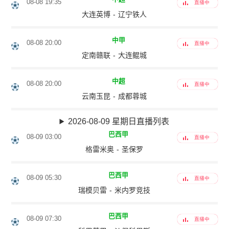
08-08 19:35
直播中
大连英博
-
辽宁铁人
中甲
08-08 20:00
直播中
定南赣联
-
大连鲲城
中超
08-08 20:00
直播中
云南玉昆
-
成都蓉城
2026-08-09 星期日直播列表
巴西甲
08-09 03:00
直播中
格雷米奥
-
圣保罗
巴西甲
08-09 05:30
直播中
瑞模贝雷
-
米内罗竞技
巴西甲
08-09 07:30
直播中