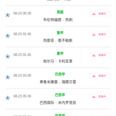
英超
08-23 00:30
直播中
布伦特福德
-
热刺
意甲
08-23 02:45
直播中
热那亚
-
那不勒斯
意甲
08-23 02:45
直播中
帕尔马
-
卡利亚里
巴西甲
08-23 03:00
直播中
弗鲁米嫩塞
-
瑞模贝雷
巴西甲
08-23 05:30
直播中
巴西国际
-
米内罗竞技
巴西甲