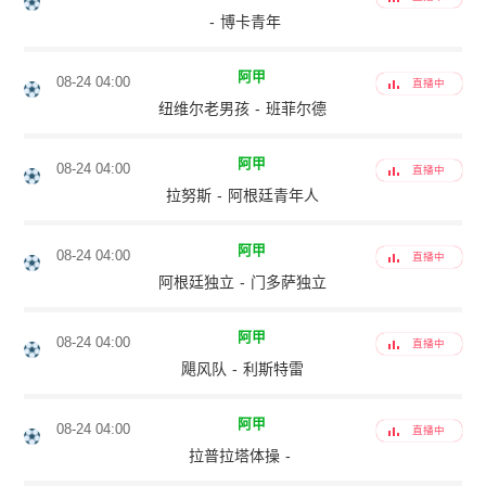
-
博卡青年
阿甲
08-24 04:00
直播中
纽维尔老男孩
-
班菲尔德
阿甲
08-24 04:00
直播中
拉努斯
-
阿根廷青年人
阿甲
08-24 04:00
直播中
阿根廷独立
-
门多萨独立
阿甲
08-24 04:00
直播中
飓风队
-
利斯特雷
阿甲
08-24 04:00
直播中
拉普拉塔体操
-