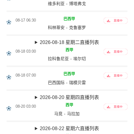
维多利亚
-
博塔弗戈
巴西甲
08-17 06:30
直播中
科林蒂安
-
克鲁塞罗
2026-08-18 星期二直播列表
西甲
08-18 03:00
直播中
拉科鲁尼亚
-
埃尔切
巴西甲
08-18 07:00
直播中
巴西国际
-
瑞模贝雷
2026-08-20 星期四直播列表
西甲
08-20 03:00
直播中
马竞
-
马拉加
2026-08-22 星期六直播列表