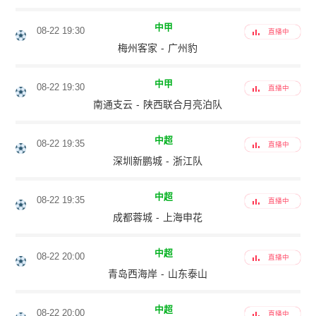
中甲
08-22 19:30
直播中
梅州客家
-
广州豹
中甲
08-22 19:30
直播中
南通支云
-
陕西联合月亮泊队
中超
08-22 19:35
直播中
深圳新鹏城
-
浙江队
中超
08-22 19:35
直播中
成都蓉城
-
上海申花
中超
08-22 20:00
直播中
青岛西海岸
-
山东泰山
中超
08-22 20:00
直播中