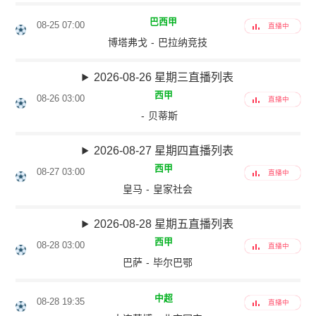
巴西甲
08-25 07:00
直播中
博塔弗戈
-
巴拉纳竞技
2026-08-26 星期三直播列表
西甲
08-26 03:00
直播中
-
贝蒂斯
2026-08-27 星期四直播列表
西甲
08-27 03:00
直播中
皇马
-
皇家社会
2026-08-28 星期五直播列表
西甲
08-28 03:00
直播中
巴萨
-
毕尔巴鄂
中超
08-28 19:35
直播中