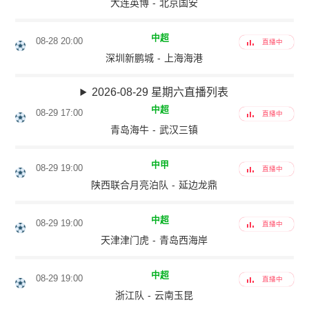
大连英博
-
北京国安
中超
08-28 20:00
直播中
深圳新鹏城
-
上海海港
2026-08-29 星期六直播列表
中超
08-29 17:00
直播中
青岛海牛
-
武汉三镇
中甲
08-29 19:00
直播中
陕西联合月亮泊队
-
延边龙鼎
中超
08-29 19:00
直播中
天津津门虎
-
青岛西海岸
中超
08-29 19:00
直播中
浙江队
-
云南玉昆