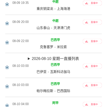
中超
08-09 19:35
直播中
重庆铜梁龙
-
上海海港
中超
08-09 20:00
直播中
山东泰山
-
天津津门虎
巴西甲
08-09 22:00
直播中
克鲁塞罗
-
米拉索
2026-08-10 星期一直播列表
巴西甲
08-10 03:00
直播中
巴伊亚
-
瓦斯科达伽马
巴西甲
08-10 03:00
直播中
帕尔梅拉斯
-
巴西国际
阿甲
08-10 04:00
直播中