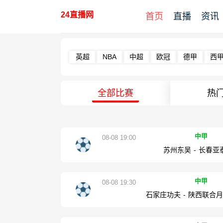
24直播网
首页
直播
资讯
英超
NBA
中超
欧冠
德甲
西
全部比赛
热
中甲
08-08 19:00
苏州东吴
-
长春亚
中甲
08-08 19:30
石家庄功夫
-
陕西联合月