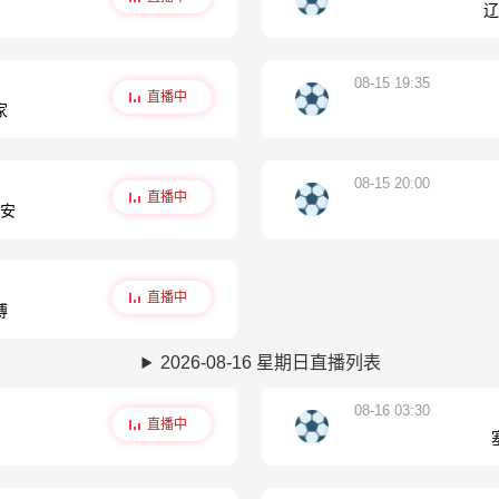
辽
08-15 19:35
直播中
家
08-15 20:00
直播中
安
直播中
博
2026-08-16 星期日直播列表
08-16 03:30
直播中