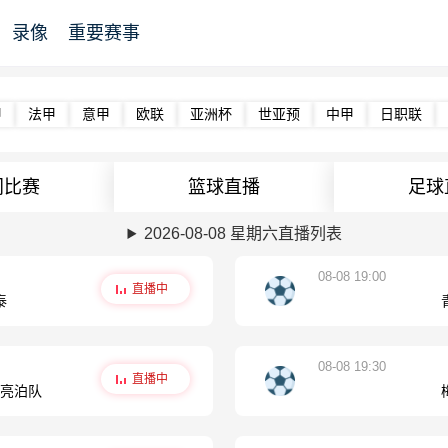
录像
重要赛事
甲
法甲
意甲
欧联
亚洲杯
世亚预
中甲
日职联
门比赛
篮球直播
足球
2026-08-08 星期六直播列表
08-08 19:00
直播中
泰
08-08 19:30
直播中
亮泊队