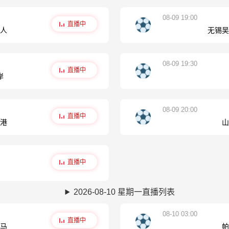
08-09 19:00
直播中
人
无锡吴
08-09 19:30
直播中
岸
08-09 20:00
直播中
港
山
直播中
2026-08-10 星期一直播列表
08-10 03:00
直播中
马
帕