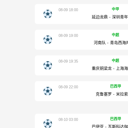
中甲
08-09 18:00
延边龙鼎
-
深圳青年
中超
08-09 19:00
河南队
-
青岛西海
中超
08-09 19:35
重庆铜梁龙
-
上海海
巴西甲
08-09 22:00
克鲁塞罗
-
米拉索
巴西甲
08-10 03:00
巴伊亚
-
瓦斯科达伽