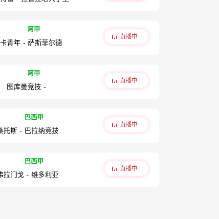
阿甲
直播中
卡青年
-
萨斯菲尔德
阿甲
直播中
图库曼竞技
-
巴西甲
直播中
桑托斯
-
巴拉纳竞技
巴西甲
直播中
弗拉门戈
-
维多利亚