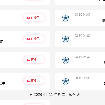
08-10 04:00
直播中
博
08-10 04:00
直播中
诺
08-10 05:30
直播中
08-10 06:30
直播中
蒂安
2026-08-11 星期二直播列表