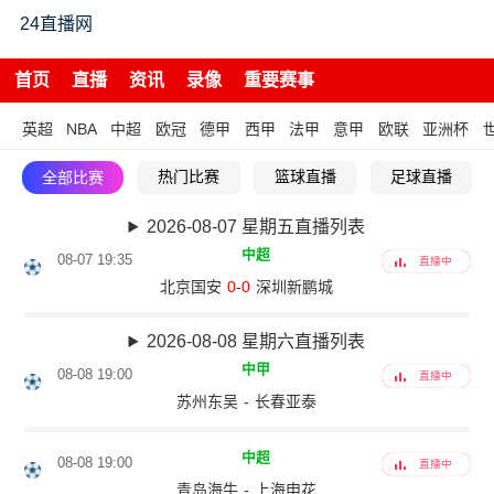
24直播网
首页
直播
资讯
录像
重要赛事
英超
NBA
中超
欧冠
德甲
西甲
法甲
意甲
欧联
亚洲杯
热门比赛
篮球直播
足球直播
全部比赛
2026-08-07 星期五直播列表
中超
08-07 19:35
直播中
北京国安
0
-
0
深圳新鹏城
2026-08-08 星期六直播列表
中甲
08-08 19:00
直播中
苏州东吴
-
长春亚泰
中超
08-08 19:00
直播中
青岛海牛
-
上海申花