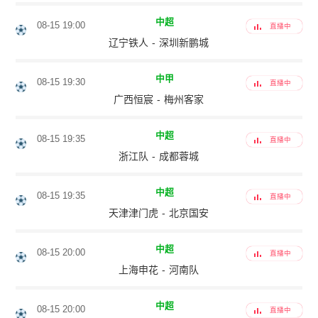
中超
08-15 19:00
直播中
辽宁铁人
-
深圳新鹏城
中甲
08-15 19:30
直播中
广西恒宸
-
梅州客家
中超
08-15 19:35
直播中
浙江队
-
成都蓉城
中超
08-15 19:35
直播中
天津津门虎
-
北京国安
中超
08-15 20:00
直播中
上海申花
-
河南队
中超
08-15 20:00
直播中