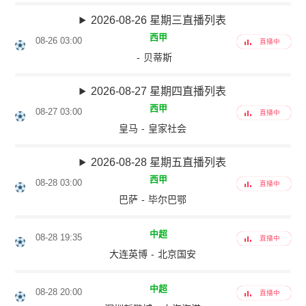
2026-08-26 星期三直播列表
西甲
08-26 03:00
直播中
-
贝蒂斯
2026-08-27 星期四直播列表
西甲
08-27 03:00
直播中
皇马
-
皇家社会
2026-08-28 星期五直播列表
西甲
08-28 03:00
直播中
巴萨
-
毕尔巴鄂
中超
08-28 19:35
直播中
大连英博
-
北京国安
中超
08-28 20:00
直播中