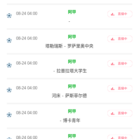
阿甲
08-24 04:00
直播中
-
阿甲
08-24 04:00
直播中
塔勒瑞斯
-
罗萨里奥中央
阿甲
08-24 04:00
直播中
-
拉普拉塔大学生
阿甲
08-24 04:00
直播中
河床
-
萨斯菲尔德
阿甲
08-24 04:00
直播中
-
博卡青年
阿甲
08-24 04:00
直播中