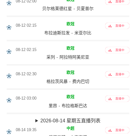
08-12 02:00
直播中
贝尔格莱德红星
-
贝夏普尔
欧冠
08-12 02:15
直播中
布拉迪斯拉发
-
米亚尔比
欧冠
08-12 02:15
直播中
采列
-
阿拉特阿美尼亚
欧冠
08-12 02:30
直播中
格拉茨风暴
-
费内巴切
欧冠
08-12 03:00
直播中
里昂
-
布拉格斯巴达
2026-08-14 星期五直播列表
中超
08-14 19:35
直播中