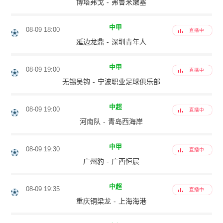
博塔弗戈
-
弗鲁米嫩塞
中甲
08-09 18:00
直播中
延边龙鼎
-
深圳青年人
中甲
08-09 19:00
直播中
无锡吴钩
-
宁波职业足球俱乐部
中超
08-09 19:00
直播中
河南队
-
青岛西海岸
中甲
08-09 19:30
直播中
广州豹
-
广西恒宸
中超
08-09 19:35
直播中
重庆铜梁龙
-
上海海港