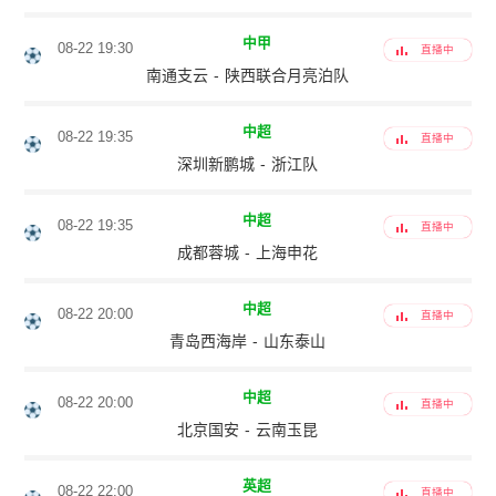
中甲
08-22 19:30
直播中
南通支云
-
陕西联合月亮泊队
中超
08-22 19:35
直播中
深圳新鹏城
-
浙江队
中超
08-22 19:35
直播中
成都蓉城
-
上海申花
中超
08-22 20:00
直播中
青岛西海岸
-
山东泰山
中超
08-22 20:00
直播中
北京国安
-
云南玉昆
英超
08-22 22:00
直播中