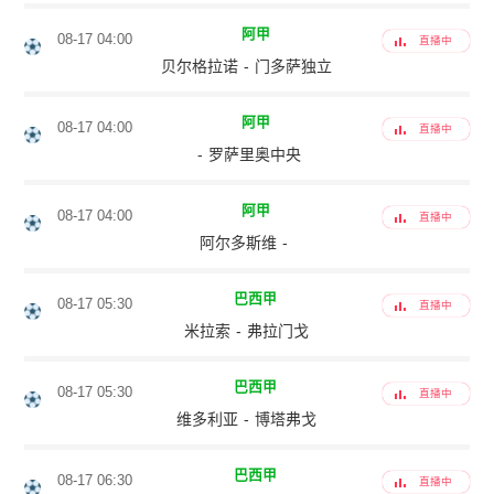
阿甲
08-17 04:00
直播中
贝尔格拉诺
-
门多萨独立
阿甲
08-17 04:00
直播中
-
罗萨里奥中央
阿甲
08-17 04:00
直播中
阿尔多斯维
-
巴西甲
08-17 05:30
直播中
米拉索
-
弗拉门戈
巴西甲
08-17 05:30
直播中
维多利亚
-
博塔弗戈
巴西甲
08-17 06:30
直播中