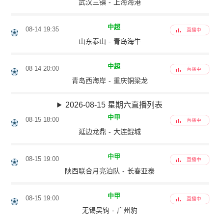
武汉三镇
-
上海海港
中超
08-14 19:35
直播中
山东泰山
-
青岛海牛
中超
08-14 20:00
直播中
青岛西海岸
-
重庆铜梁龙
2026-08-15 星期六直播列表
中甲
08-15 18:00
直播中
延边龙鼎
-
大连鲲城
中甲
08-15 19:00
直播中
陕西联合月亮泊队
-
长春亚泰
中甲
08-15 19:00
直播中
无锡吴钩
-
广州豹