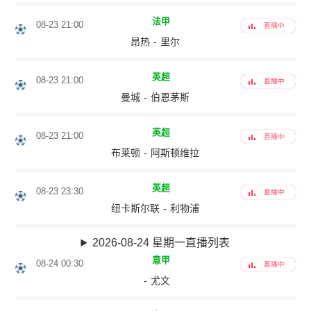
法甲
08-23 21:00
直播中
昂热
-
里尔
英超
08-23 21:00
直播中
曼城
-
伯恩茅斯
英超
08-23 21:00
直播中
布莱顿
-
阿斯顿维拉
英超
08-23 23:30
直播中
纽卡斯尔联
-
利物浦
2026-08-24 星期一直播列表
意甲
08-24 00:30
直播中
-
尤文