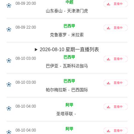
中超
08-09 20:00
直播中
山东泰山
-
天津津门虎
巴西甲
08-09 22:00
直播中
克鲁塞罗
-
米拉索
2026-08-10 星期一直播列表
巴西甲
08-10 03:00
直播中
巴伊亚
-
瓦斯科达伽马
巴西甲
08-10 03:00
直播中
帕尔梅拉斯
-
巴西国际
阿甲
08-10 04:00
直播中
圣塔菲联
-
阿甲
08-10 04:00
直播中