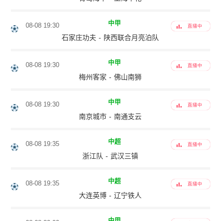
中甲
08-08 19:30
直播中
石家庄功夫
-
陕西联合月亮泊队
中甲
08-08 19:30
直播中
梅州客家
-
佛山南狮
中甲
08-08 19:30
直播中
南京城市
-
南通支云
中超
08-08 19:35
直播中
浙江队
-
武汉三镇
中超
08-08 19:35
直播中
大连英博
-
辽宁铁人
中甲