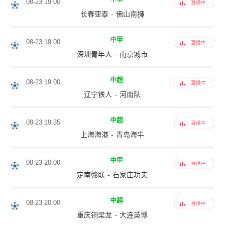
08-23 19:00
直播中
长春亚泰
-
佛山南狮
中甲
08-23 19:00
直播中
深圳青年人
-
南京城市
中超
08-23 19:00
直播中
辽宁铁人
-
河南队
中超
08-23 19:35
直播中
上海海港
-
青岛海牛
中甲
08-23 20:00
直播中
定南赣联
-
石家庄功夫
中超
08-23 20:00
直播中
重庆铜梁龙
-
大连英博