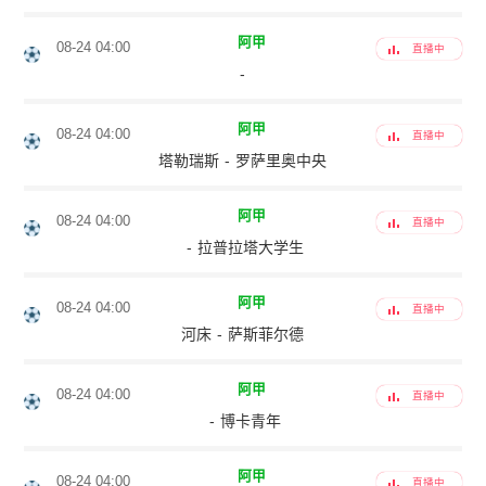
阿甲
08-24 04:00
直播中
-
阿甲
08-24 04:00
直播中
塔勒瑞斯
-
罗萨里奥中央
阿甲
08-24 04:00
直播中
-
拉普拉塔大学生
阿甲
08-24 04:00
直播中
河床
-
萨斯菲尔德
阿甲
08-24 04:00
直播中
-
博卡青年
阿甲
08-24 04:00
直播中