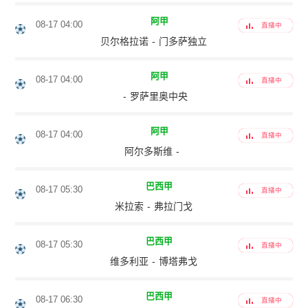
阿甲
08-17 04:00
直播中
贝尔格拉诺
-
门多萨独立
阿甲
08-17 04:00
直播中
-
罗萨里奥中央
阿甲
08-17 04:00
直播中
阿尔多斯维
-
巴西甲
08-17 05:30
直播中
米拉索
-
弗拉门戈
巴西甲
08-17 05:30
直播中
维多利亚
-
博塔弗戈
巴西甲
08-17 06:30
直播中