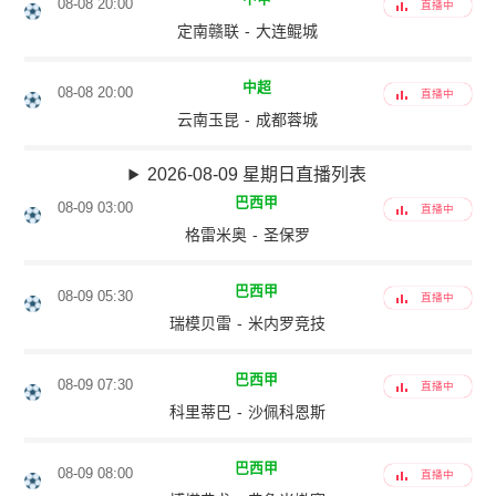
08-08 20:00
直播中
定南赣联
-
大连鲲城
中超
08-08 20:00
直播中
云南玉昆
-
成都蓉城
2026-08-09 星期日直播列表
巴西甲
08-09 03:00
直播中
格雷米奥
-
圣保罗
巴西甲
08-09 05:30
直播中
瑞模贝雷
-
米内罗竞技
巴西甲
08-09 07:30
直播中
科里蒂巴
-
沙佩科恩斯
巴西甲
08-09 08:00
直播中