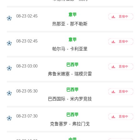
意甲
08-23 02:45
直播中
热那亚
-
那不勒斯
意甲
08-23 02:45
直播中
帕尔马
-
卡利亚里
巴西甲
08-23 03:00
直播中
弗鲁米嫩塞
-
瑞模贝雷
巴西甲
08-23 05:30
直播中
巴西国际
-
米内罗竞技
巴西甲
08-23 07:30
直播中
克鲁塞罗
-
弗拉门戈
中甲