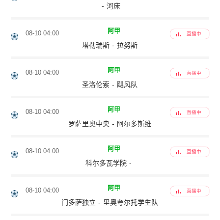
-
河床
阿甲
08-10 04:00
直播中
塔勒瑞斯
-
拉努斯
阿甲
08-10 04:00
直播中
圣洛伦索
-
飓风队
阿甲
08-10 04:00
直播中
罗萨里奥中央
-
阿尔多斯维
阿甲
08-10 04:00
直播中
科尔多瓦学院
-
阿甲
08-10 04:00
直播中
门多萨独立
-
里奥夸尔托学生队