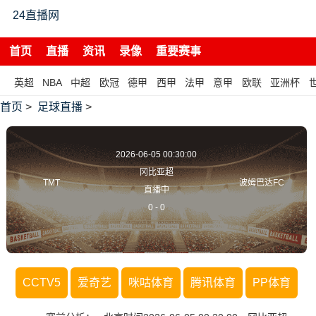
24直播网
首页
直播
资讯
录像
重要赛事
英超
NBA
中超
欧冠
德甲
西甲
法甲
意甲
欧联
亚洲杯
首页
>
足球直播
>
2026-06-05 00:30:00
冈比亚超
TMT
波姆巴达FC
直播中
0
-
0
CCTV5
爱奇艺
咪咕体育
腾讯体育
PP体育