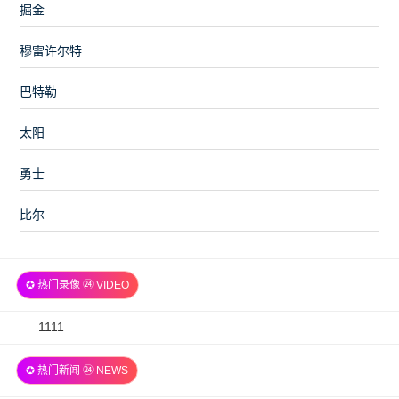
掘金
穆雷许尔特
巴特勒
太阳
勇士
比尔
✪ 热门录像 ㉔ VIDEO
2026-
1111
07-
✪ 热门新闻 ㉔ NEWS
06