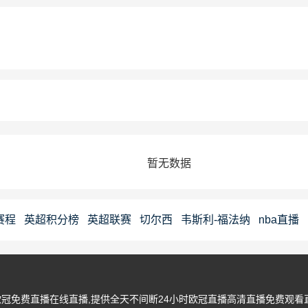
暂无数据
赛程
英超积分榜
英超联赛
切尔西
韦斯利-福法纳
nba直播
A常规赛
芝加哥公牛122-121多伦多猛龙
国王
掘金
穆雷许尔
欧冠免费直播在线直播,提供全天不间断24小时欧冠直播高清直播免费观