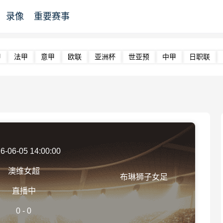
录像
重要赛事
甲
法甲
意甲
欧联
亚洲杯
世亚预
中甲
日职联
6-06-05 14:00:00
澳维女超
布琳狮子女足
直播中
0
-
0