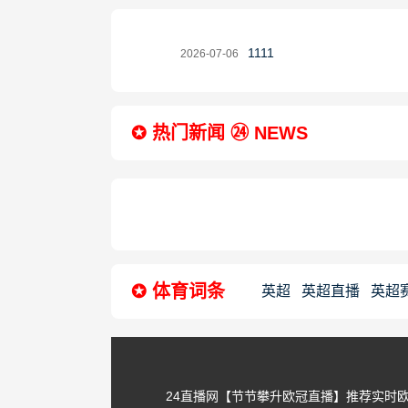
2026-
1111
2026-07-06
07-
06
✪ 热门新闻 ㉔ NEWS
✪ 体育词条
英超
英超直播
英超
士130-101轻取篮网
NB
24直播网【‌节节攀升欧冠直播】推荐实时