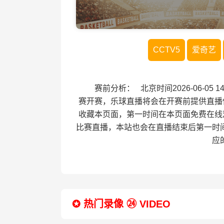
CCTV5
爱奇艺
赛前分析： 北京时间2026-06-05
赛开赛，乐球直播将会在开赛前提供直播
收藏本页面，第一时间在本页面免费在线
比赛直播，本站也会在直播结束后第一时
应
✪ 热门录像 ㉔ VIDEO