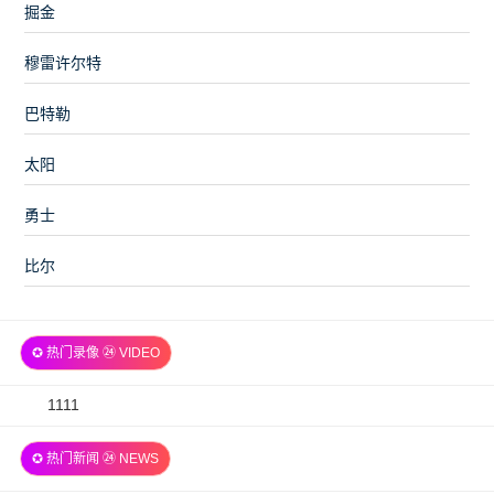
掘金
穆雷许尔特
巴特勒
太阳
勇士
比尔
✪ 热门录像 ㉔ VIDEO
2026-
1111
07-
✪ 热门新闻 ㉔ NEWS
06