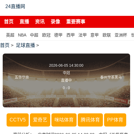
24直播网
首页
直播
资讯
录像
重要赛事
英超
NBA
中超
欧冠
德甲
西甲
法甲
意甲
欧联
亚洲杯
首页
>
足球直播
>
2026-06-05 14:30:00
中冠
五华华京
泰州早茶黑马
直播中
0
-
0
CCTV5
爱奇艺
咪咕体育
腾讯体育
PP体育