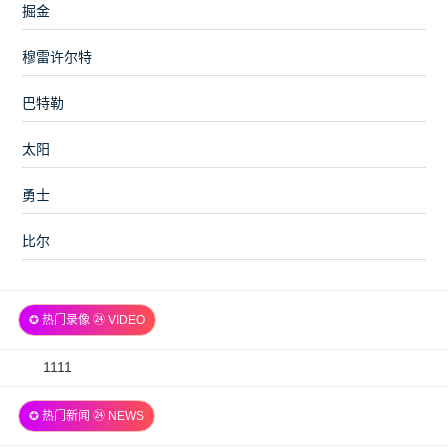
掘金
穆雷许尔特
巴特勒
太阳
勇士
比尔
✪ 热门录像 ㉔ VIDEO
2026-
1111
07-
✪ 热门新闻 ㉔ NEWS
06