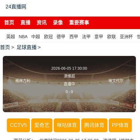
24直播网
首页
直播
资讯
录像
重要赛事
英超
NBA
中超
欧冠
德甲
西甲
法甲
意甲
欧联
亚洲杯
首页
>
足球直播
>
2026-06-05 17:30:00
澳维超
格林古利
埃文代尔
直播中
0
-
0
CCTV5
爱奇艺
咪咕体育
腾讯体育
PP体育