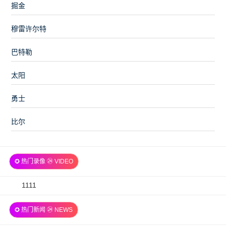
掘金
穆雷许尔特
巴特勒
太阳
勇士
比尔
✪ 热门录像 ㉔ VIDEO
2026-
1111
07-
✪ 热门新闻 ㉔ NEWS
06