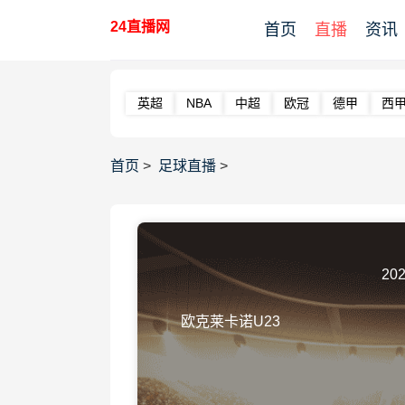
24直播网
首页
直播
资讯
英超
NBA
中超
欧冠
德甲
西
首页
>
足球直播
>
202
欧克莱卡诺U23