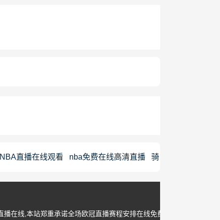
NBA直播在线观看
nba免费在线高清直播
骑
特
巴特勒
太阳
勇士
比尔
看直播在线,本站郑重承诺全场欧冠直播赛程安排在线免费观看欧