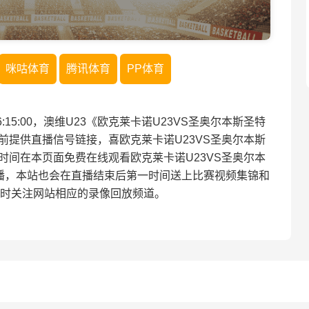
咪咕体育
腾讯体育
PP体育
16:15:00，澳维U23《欧克莱卡诺U23VS圣奥尔本斯圣特
前提供直播信号链接，喜欧克莱卡诺U23VS圣奥尔本斯
时间在本页面免费在线观看欧克莱卡诺U23VS圣奥尔本
直播，本站也会在直播结束后第一时间送上比赛视频集锦和
时关注网站相应的录像回放频道。