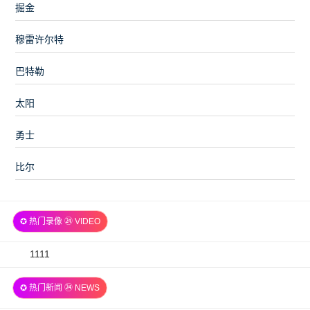
掘金
穆雷许尔特
巴特勒
太阳
勇士
比尔
✪ 热门录像 ㉔ VIDEO
2026-
1111
07-
✪ 热门新闻 ㉔ NEWS
06