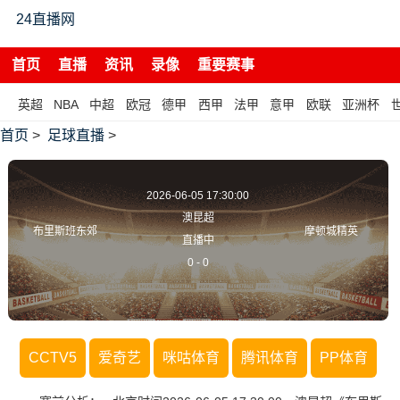
24直播网
首页
直播
资讯
录像
重要赛事
英超
NBA
中超
欧冠
德甲
西甲
法甲
意甲
欧联
亚洲杯
首页
>
足球直播
>
2026-06-05 17:30:00
澳昆超
布里斯班东郊
摩顿城精英
直播中
0
-
0
CCTV5
爱奇艺
咪咕体育
腾讯体育
PP体育