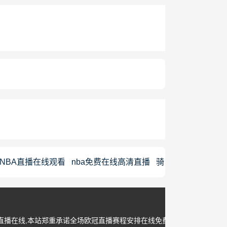
NBA直播在线观看
nba免费在线高清直播
骑
特
巴特勒
太阳
勇士
比尔
看直播在线,本站郑重承诺全场欧冠直播赛程安排在线免费观看欧