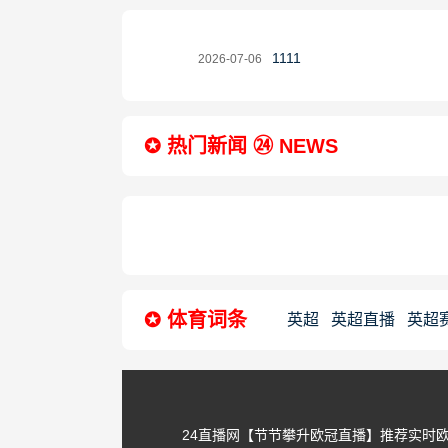
2026-
1111
2026-07-06
07-
06
✪ 热门新闻 ㉔ NEWS
✪ 体育词条
英超
英超直播
英超
士130-101轻取篮网
NB
24直播网【‌节节攀升欧冠直播】推荐实时