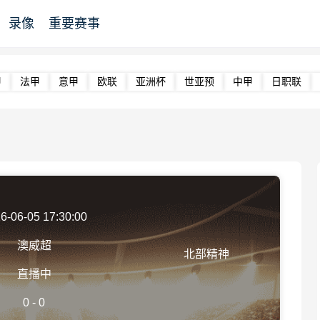
录像
重要赛事
甲
法甲
意甲
欧联
亚洲杯
世亚预
中甲
日职联
6-06-05 17:30:00
澳威超
北部精神
直播中
0
-
0