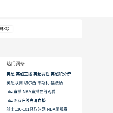
韩K联
热门词条
英超
英超直播
英超赛程
英超积分榜
英超联赛
切尔西
韦斯利-福法纳
nba直播
NBA直播在线观看
nba免费在线高清直播
骑士130-101轻取篮网
NBA常规赛