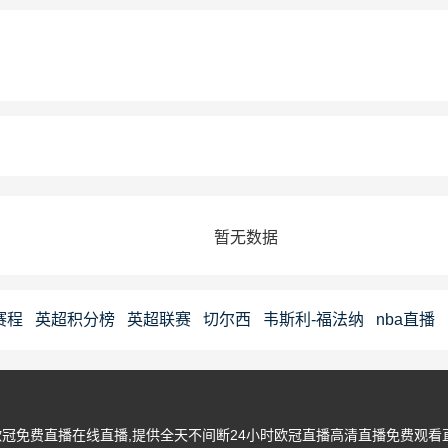
暂无数据
赛程
英超积分榜
英超联赛
切尔西
韦斯利-福法纳
nba直播
A常规赛
芝加哥公牛122-121多伦多猛龙
国王
掘金
穆雷许尔
欧冠免费直播在线直播,提供全天不间断24小时欧冠直播高清直播免费观