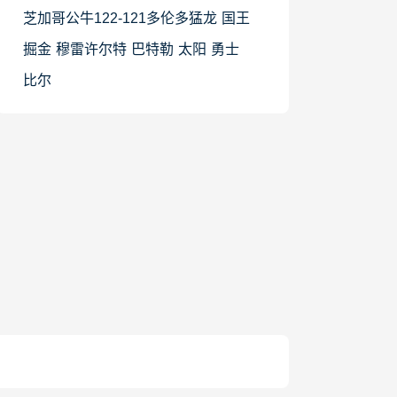
芝加哥公牛122-121多伦多猛龙
国王
掘金
穆雷许尔特
巴特勒
太阳
勇士
比尔