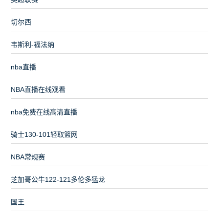
切尔西
韦斯利-福法纳
nba直播
NBA直播在线观看
nba免费在线高清直播
骑士130-101轻取篮网
NBA常规赛
芝加哥公牛122-121多伦多猛龙
国王