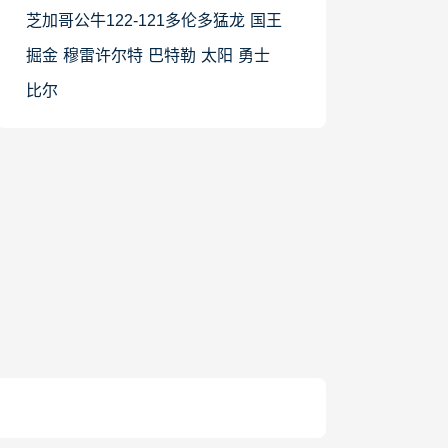
芝加哥公牛122-121多伦多猛龙
国王
掘金
穆雷许尔特
巴特勒
太阳
勇士
比尔