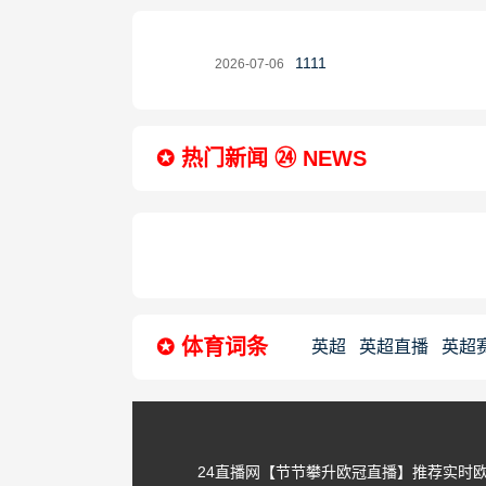
2026-
1111
2026-07-06
07-
06
✪ 热门新闻 ㉔ NEWS
✪ 体育词条
英超
英超直播
英超
士130-101轻取篮网
NB
24直播网【‌节节攀升欧冠直播】推荐实时