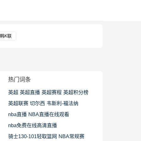
韩K联
热门词条
英超
英超直播
英超赛程
英超积分榜
英超联赛
切尔西
韦斯利-福法纳
nba直播
NBA直播在线观看
nba免费在线高清直播
骑士130-101轻取篮网
NBA常规赛