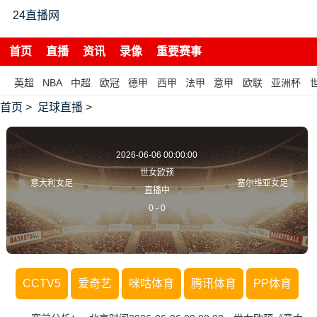
24直播网
首页
直播
资讯
录像
重要赛事
英超
NBA
中超
欧冠
德甲
西甲
法甲
意甲
欧联
亚洲杯
首页
>
足球直播
>
2026-06-06 00:00:00
世女欧预
意大利女足
塞尔维亚女足
直播中
0
-
0
CCTV5
爱奇艺
咪咕体育
腾讯体育
PP体育