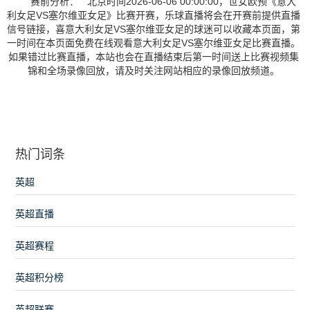
赛前分析： 北京时间2026-06-06 00:00:00，世女欧预《意大
利女足VS塞尔维亚女足》比赛开赛，乐球直播将会在开赛前提供直播
信号链接，喜意大利女足VS塞尔维亚女足的球迷可以收藏本页面，第
一时间在本页面免费在线观看意大利女足VS塞尔维亚女足比赛直播。
如果错过比赛直播，本站也会在直播结束后第一时间送上比赛视频集
锦和全场录像回放，请及时关注网站相应的录像回放频道。
热门词条
英超
英超直播
英超赛程
英超积分榜
英超联赛