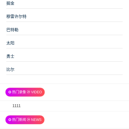
掘金
穆雷许尔特
巴特勒
太阳
勇士
比尔
✪ 热门录像 ㉔ VIDEO
2026-
1111
07-
✪ 热门新闻 ㉔ NEWS
06