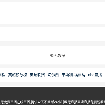
暂无数据
赛程
英超积分榜
英超联赛
切尔西
韦斯利-福法纳
nba直播
A常规赛
芝加哥公牛122-121多伦多猛龙
国王
掘金
穆雷许尔
欧冠免费直播在线直播,提供全天不间断24小时欧冠直播高清直播免费观