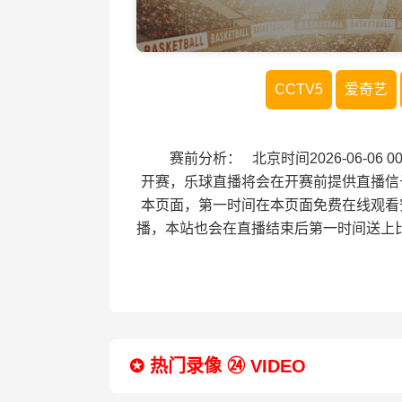
CCTV5
爱奇艺
赛前分析： 北京时间2026-06-06
开赛，乐球直播将会在开赛前提供直播信
本页面，第一时间在本页面免费在线观看
播，本站也会在直播结束后第一时间送上
✪ 热门录像 ㉔ VIDEO