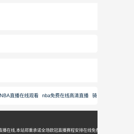
NBA直播在线观看
nba免费在线高清直播
骑
特
巴特勒
太阳
勇士
比尔
看直播在线,本站郑重承诺全场欧冠直播赛程安排在线免费观看欧