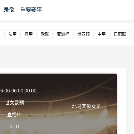
录像
重要赛事
甲
法甲
意甲
欧联
亚洲杯
世亚预
中甲
日职联
6-06-06 00:00:00
世女欧预
北马其顿女足
直播中
0
-
0