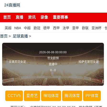
24直播网
首页
直播
资讯
录像
重要赛事
英超
NBA
中超
欧冠
德甲
西甲
法甲
意甲
欧联
亚洲杯
首页
>
足球直播
>
2026-06-06 00:00:00
世女欧预
亚美尼亚女足
哈萨克斯坦女足
直播中
0
-
0
CCTV5
爱奇艺
咪咕体育
腾讯体育
PP体育