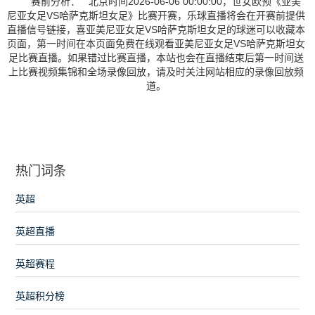
赛前分析： 北京时间2026-06-06 00:00:00，世女欧预《亚美
尼亚女足VS哈萨克斯坦女足》比赛开赛，乐球直播将会在开赛前提供
直播信号链接，喜亚美尼亚女足VS哈萨克斯坦女足的球迷可以收藏本
页面，第一时间在本页面免费在线观看亚美尼亚女足VS哈萨克斯坦女
足比赛直播。如果错过比赛直播，本站也会在直播结束后第一时间送
上比赛视频集锦和全场录像回放，请及时关注网站相应的录像回放频
道。
热门词条
英超
英超直播
英超赛程
英超积分榜