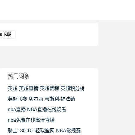
韩K联
热门词条
英超
英超直播
英超赛程
英超积分榜
英超联赛
切尔西
韦斯利-福法纳
nba直播
NBA直播在线观看
nba免费在线高清直播
骑士130-101轻取篮网
NBA常规赛