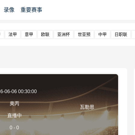
录像
重要赛事
甲
法甲
意甲
欧联
亚洲杯
世亚预
中甲
日职联
6-06-06 00:30:00
奥丙
瓦勒恩
直播中
0
-
0