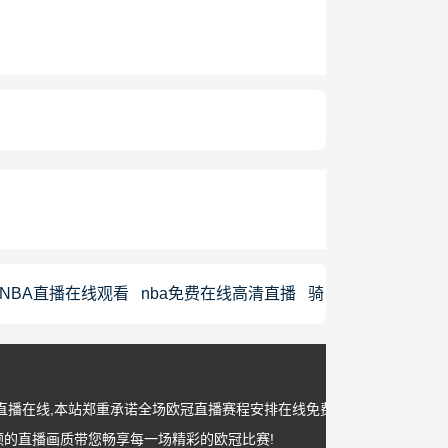
NBA直播在线观看
nba免费在线高清直播
骑
特
巴特勒
太阳
勇士
比尔
看直播在线,本站郑重承诺全场欧冠直播赛程安排在线免费观看欧
的直播画质带您畅享每一场精彩的欧冠比赛!