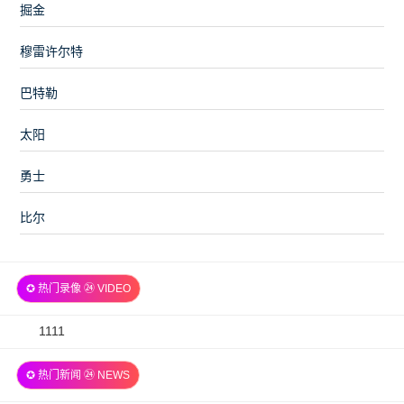
掘金
穆雷许尔特
巴特勒
太阳
勇士
比尔
✪ 热门录像 ㉔ VIDEO
2026-
1111
07-
✪ 热门新闻 ㉔ NEWS
06