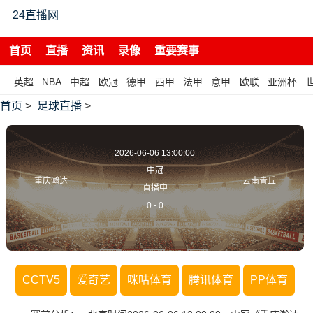
24直播网
首页
直播
资讯
录像
重要赛事
英超
NBA
中超
欧冠
德甲
西甲
法甲
意甲
欧联
亚洲杯
首页
>
足球直播
>
2026-06-06 13:00:00
中冠
重庆瀚达
云南青丘
直播中
0
-
0
CCTV5
爱奇艺
咪咕体育
腾讯体育
PP体育