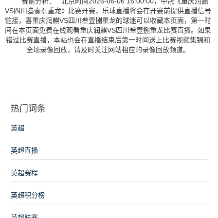
赛前分析： 北京时间2026-06-06 16:00:00，中冠《重庆润麒
VS四川叁壹捌重龙》比赛开赛，乐球直播将会在开赛前提供直播信号
链接，喜重庆润麒VS四川叁壹捌重龙的球迷可以收藏本页面，第一时
间在本页面免费在线观看重庆润麒VS四川叁壹捌重龙比赛直播。如果
错过比赛直播，本站也会在直播结束后第一时间送上比赛视频集锦和
全场录像回放，请及时关注网站相应的录像回放频道。
热门词条
英超
英超直播
英超赛程
英超积分榜
英超联赛