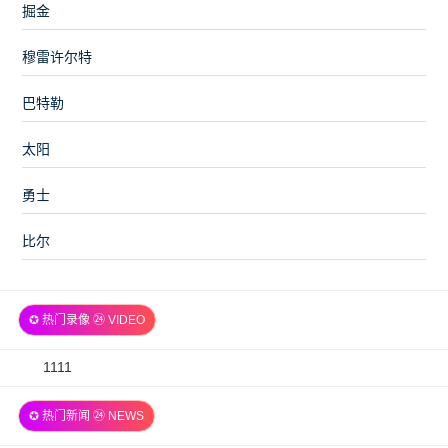
掘金
穆雷许尔特
巴特勒
太阳
勇士
比尔
✪ 热门录像 ㉔ VIDEO
2026-
1111
07-
✪ 热门新闻 ㉔ NEWS
06