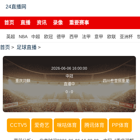
24直播网
首页
直播
资讯
录像
重要赛事
英超
NBA
中超
欧冠
德甲
西甲
法甲
意甲
欧联
亚洲杯
首页
>
足球直播
>
2026-06-06 16:00:00
中冠
重庆润麒
四川叁壹捌重龙
直播中
0
-
0
CCTV5
爱奇艺
咪咕体育
腾讯体育
PP体育