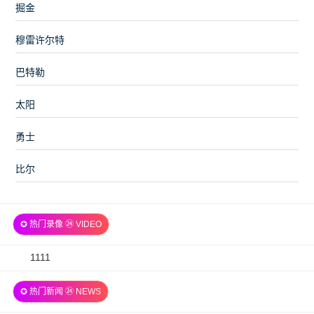
掘金
穆雷许尔特
巴特勒
太阳
勇士
比尔
✪ 热门录像 ㉔ VIDEO
2026-
1111
07-
✪ 热门新闻 ㉔ NEWS
06