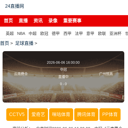
24直播网
首页
直播
资讯
录像
重要赛事
英超
NBA
中超
欧冠
德甲
西甲
法甲
意甲
欧联
亚洲杯
首页
>
足球直播
>
2026-06-06 16:00:00
中冠
云南爨合
广州悦高
直播中
0
-
0
CCTV5
爱奇艺
咪咕体育
腾讯体育
PP体育