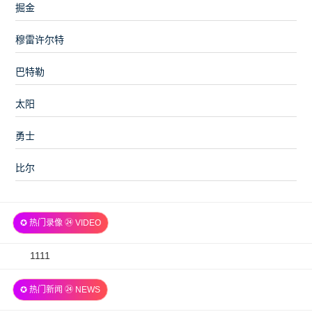
掘金
穆雷许尔特
巴特勒
太阳
勇士
比尔
✪ 热门录像 ㉔ VIDEO
2026-
1111
07-
✪ 热门新闻 ㉔ NEWS
06