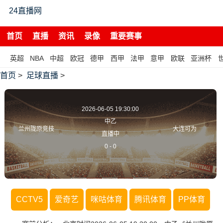
24直播网
首页
直播
资讯
录像
重要赛事
英超
NBA
中超
欧冠
德甲
西甲
法甲
意甲
欧联
亚洲杯
首页
>
足球直播
>
2026-06-05 19:30:00
中乙
兰州陇原竞技
大连可为
直播中
0
-
0
CCTV5
爱奇艺
咪咕体育
腾讯体育
PP体育