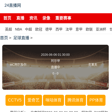
24直播网
首页
直播
资讯
录像
重要赛事
英超
NBA
中超
欧冠
德甲
西甲
法甲
意甲
欧联
亚洲杯
首页
>
足球直播
>
2026-06-06 01:30:00
阿尔甲
MC阿尔及尔
克莱夫
直播中
0
-
0
CCTV5
爱奇艺
咪咕体育
腾讯体育
PP体育