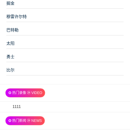
掘金
穆雷许尔特
巴特勒
太阳
勇士
比尔
✪ 热门录像 ㉔ VIDEO
2026-
1111
07-
✪ 热门新闻 ㉔ NEWS
06