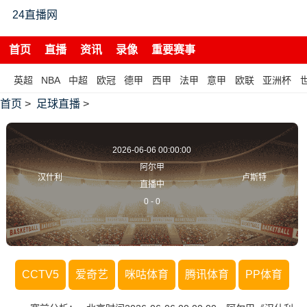
24直播网
首页
直播
资讯
录像
重要赛事
英超
NBA
中超
欧冠
德甲
西甲
法甲
意甲
欧联
亚洲杯
首页
>
足球直播
>
2026-06-06 00:00:00
阿尔甲
汉什利
卢斯特
直播中
0
-
0
CCTV5
爱奇艺
咪咕体育
腾讯体育
PP体育