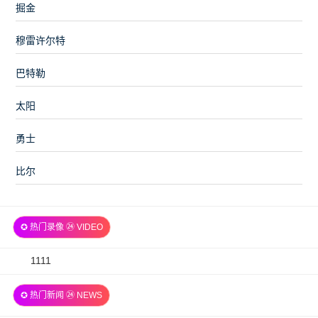
掘金
穆雷许尔特
巴特勒
太阳
勇士
比尔
✪ 热门录像 ㉔ VIDEO
2026-
1111
07-
✪ 热门新闻 ㉔ NEWS
06