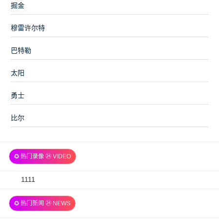
掘金
穆雷许尔特
巴特勒
太阳
勇士
比尔
✪ 热门录像 ㉔ VIDEO
2026-
1111
07-
✪ 热门新闻 ㉔ NEWS
06