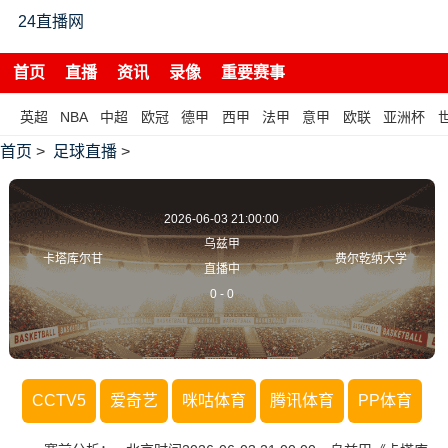
24直播网
首页
直播
资讯
录像
重要赛事
英超
NBA
中超
欧冠
德甲
西甲
法甲
意甲
欧联
亚洲杯
首页
>
足球直播
>
2026-06-03 21:00:00
乌兹甲
卡塔库尔甘
费尔乾纳大学
直播中
0
-
0
CCTV5
爱奇艺
咪咕体育
腾讯体育
PP体育