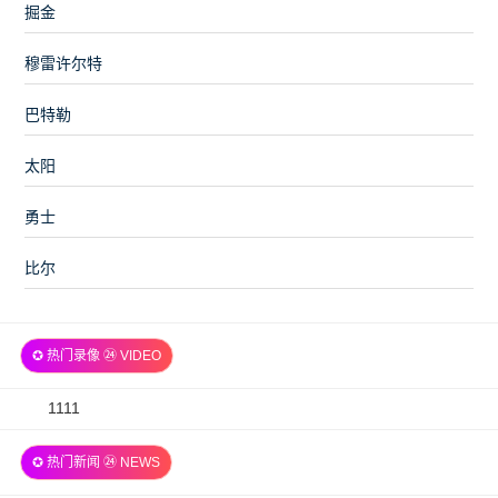
掘金
穆雷许尔特
巴特勒
太阳
勇士
比尔
✪ 热门录像 ㉔ VIDEO
2026-
1111
07-
✪ 热门新闻 ㉔ NEWS
06