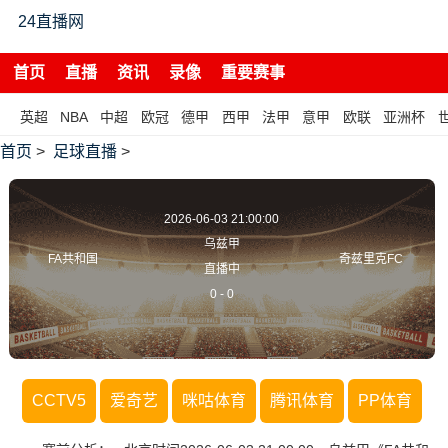
24直播网
首页
直播
资讯
录像
重要赛事
英超
NBA
中超
欧冠
德甲
西甲
法甲
意甲
欧联
亚洲杯
首页
>
足球直播
>
2026-06-03 21:00:00
乌兹甲
FA共和国
奇兹里克FC
直播中
0
-
0
CCTV5
爱奇艺
咪咕体育
腾讯体育
PP体育