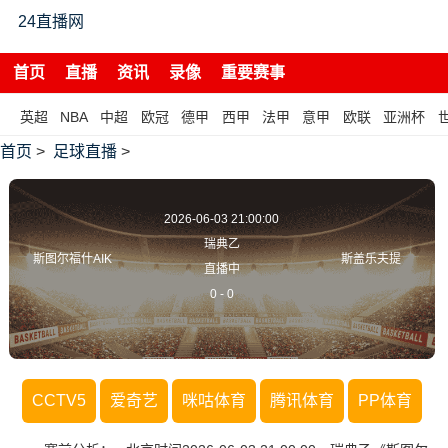
24直播网
首页
直播
资讯
录像
重要赛事
英超
NBA
中超
欧冠
德甲
西甲
法甲
意甲
欧联
亚洲杯
首页
>
足球直播
>
2026-06-03 21:00:00
瑞典乙
斯图尔福什AIK
斯盖乐夫提
直播中
0
-
0
CCTV5
爱奇艺
咪咕体育
腾讯体育
PP体育