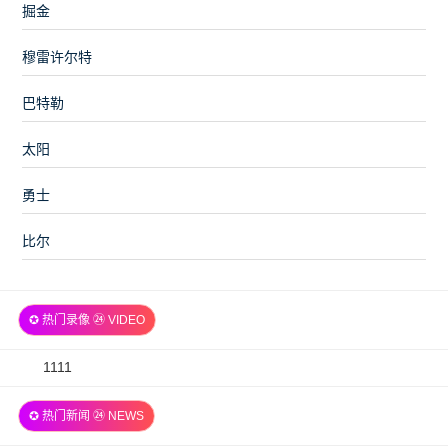
掘金
穆雷许尔特
巴特勒
太阳
勇士
比尔
✪ 热门录像 ㉔ VIDEO
2026-
1111
07-
✪ 热门新闻 ㉔ NEWS
06