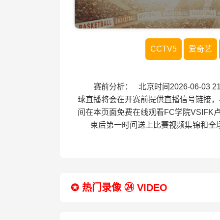
CCTV5
爱奇艺
赛前分析： 北京时间2026-06-03 
球直播将会在开赛前提供直播信号链接，喜
间在本页面免费在线观看FC学院VSIF
束后第一时间送上比赛视频集锦和全
✪ 热门录像 ㉔ VIDEO