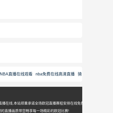
NBA直播在线观看
nba免费在线高清直播
骑
特
巴特勒
太阳
勇士
比尔
看直播在线,本站郑重承诺全场欧冠直播赛程安排在线免费观看欧
的直播画质带您畅享每一场精彩的欧冠比赛!