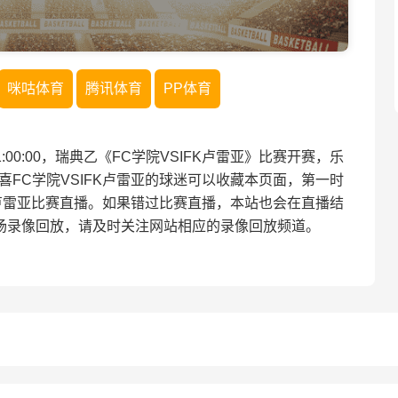
咪咕体育
腾讯体育
PP体育
21:00:00，瑞典乙《FC学院VSIFK卢雷亚》比赛开赛，乐
FC学院VSIFK卢雷亚的球迷可以收藏本页面，第一时
K卢雷亚比赛直播。如果错过比赛直播，本站也会在直播结
场录像回放，请及时关注网站相应的录像回放频道。