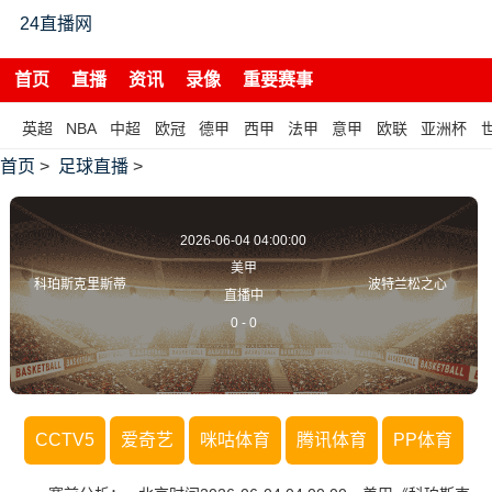
24直播网
首页
直播
资讯
录像
重要赛事
英超
NBA
中超
欧冠
德甲
西甲
法甲
意甲
欧联
亚洲杯
首页
>
足球直播
>
2026-06-04 04:00:00
美甲
科珀斯克里斯蒂
波特兰松之心
直播中
0
-
0
CCTV5
爱奇艺
咪咕体育
腾讯体育
PP体育