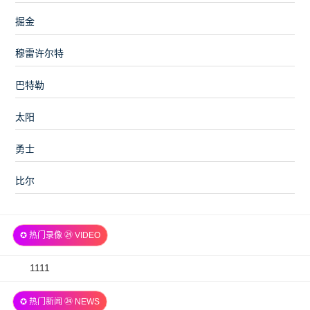
掘金
穆雷许尔特
巴特勒
太阳
勇士
比尔
✪ 热门录像 ㉔ VIDEO
2026-
1111
07-
✪ 热门新闻 ㉔ NEWS
06