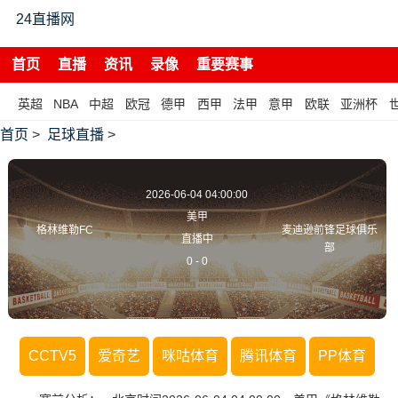
24直播网
首页
直播
资讯
录像
重要赛事
英超
NBA
中超
欧冠
德甲
西甲
法甲
意甲
欧联
亚洲杯
首页
>
足球直播
>
2026-06-04 04:00:00
美甲
格林维勒FC
麦迪逊前锋足球俱乐
直播中
部
0
-
0
CCTV5
爱奇艺
咪咕体育
腾讯体育
PP体育