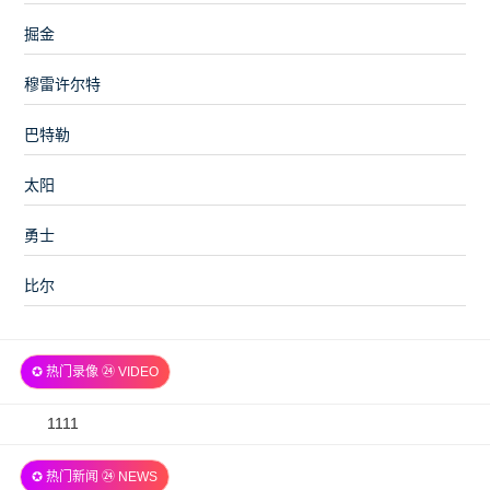
掘金
穆雷许尔特
巴特勒
太阳
勇士
比尔
✪ 热门录像 ㉔ VIDEO
2026-
1111
07-
✪ 热门新闻 ㉔ NEWS
06