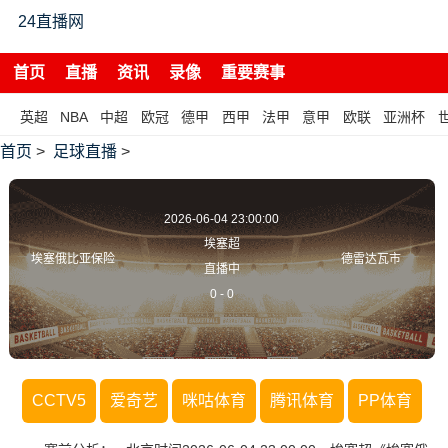
24直播网
首页
直播
资讯
录像
重要赛事
英超
NBA
中超
欧冠
德甲
西甲
法甲
意甲
欧联
亚洲杯
首页
>
足球直播
>
2026-06-04 23:00:00
埃塞超
埃塞俄比亚保险
德雷达瓦市
直播中
0
-
0
CCTV5
爱奇艺
咪咕体育
腾讯体育
PP体育