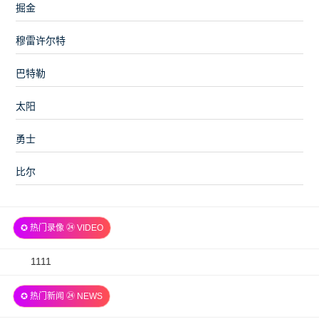
掘金
穆雷许尔特
巴特勒
太阳
勇士
比尔
✪ 热门录像 ㉔ VIDEO
2026-
1111
07-
✪ 热门新闻 ㉔ NEWS
06