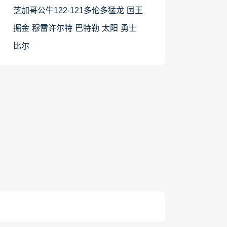
芝加哥公牛122-121多伦多猛龙
国王
掘金
穆雷许尔特
巴特勒
太阳
勇士
比尔