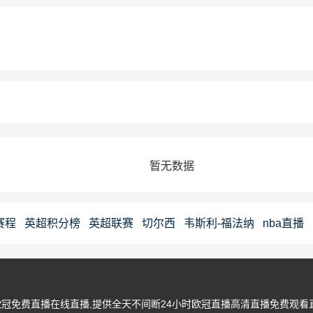
暂无数据
赛程
英超积分榜
英超联赛
切尔西
韦斯利-福法纳
nba直播
A常规赛
芝加哥公牛122-121多伦多猛龙
国王
掘金
穆雷许尔
欧冠免费直播在线直播,提供全天不间断24小时欧冠直播高清直播免费观