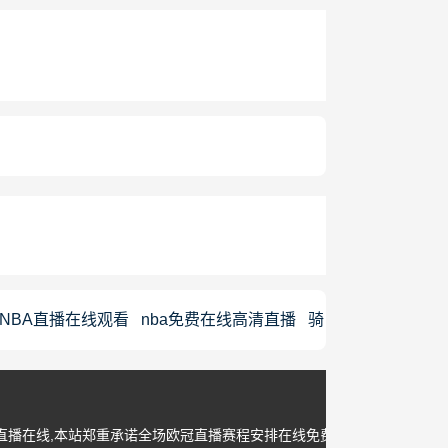
NBA直播在线观看
nba免费在线高清直播
骑
特
巴特勒
太阳
勇士
比尔
看直播在线,本站郑重承诺全场欧冠直播赛程安排在线免费观看欧