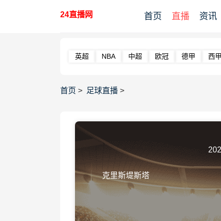
24直播网
首页
直播
资讯
英超
NBA
中超
欧冠
德甲
西
首页
>
足球直播
>
202
克里斯堤斯塔