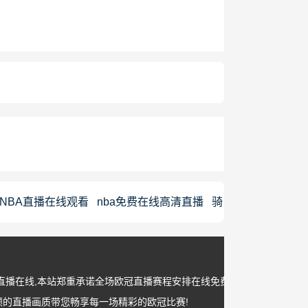
NBA直播在线观看
nba免费在线高清直播
骑
特
巴特勒
太阳
勇士
比尔
看直播在线,本站郑重承诺全场欧冠直播赛程安排在线免费观看欧
的直播画质带您畅享每一场精彩的欧冠比赛!