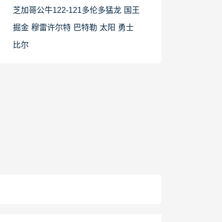
芝加哥公牛122-121多伦多猛龙
国王
掘金
穆雷许尔特
巴特勒
太阳
勇士
比尔