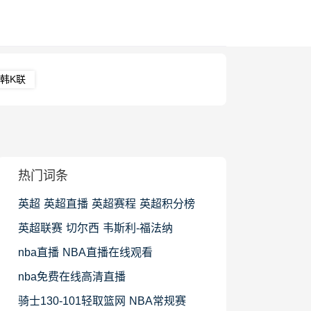
韩K联
热门词条
英超
英超直播
英超赛程
英超积分榜
英超联赛
切尔西
韦斯利-福法纳
nba直播
NBA直播在线观看
nba免费在线高清直播
骑士130-101轻取篮网
NBA常规赛