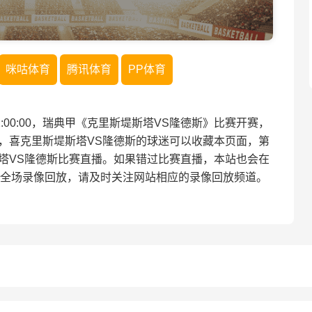
咪咕体育
腾讯体育
PP体育
 22:00:00，瑞典甲《克里斯堤斯塔VS隆德斯》比赛开赛，
，喜克里斯堤斯塔VS隆德斯的球迷可以收藏本页面，第
塔VS隆德斯比赛直播。如果错过比赛直播，本站也会在
全场录像回放，请及时关注网站相应的录像回放频道。