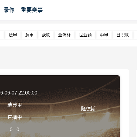
录像
重要赛事
甲
法甲
意甲
欧联
亚洲杯
世亚预
中甲
日职联
6-06-07 22:00:00
瑞典甲
隆德斯
直播中
0
-
0