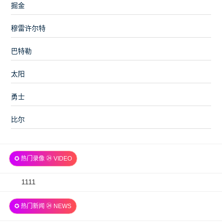
掘金
穆雷许尔特
巴特勒
太阳
勇士
比尔
✪ 热门录像 ㉔ VIDEO
2026-
1111
07-
✪ 热门新闻 ㉔ NEWS
06