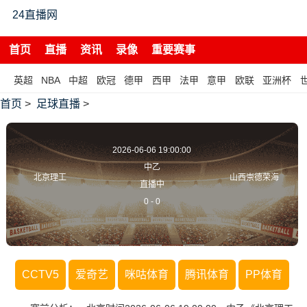
24直播网
首页
直播
资讯
录像
重要赛事
英超
NBA
中超
欧冠
德甲
西甲
法甲
意甲
欧联
亚洲杯
首页
>
足球直播
>
2026-06-06 19:00:00
中乙
北京理工
山西崇德荣海
直播中
0
-
0
CCTV5
爱奇艺
咪咕体育
腾讯体育
PP体育