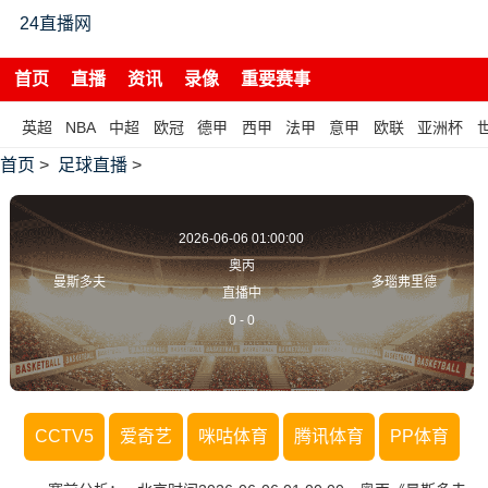
24直播网
首页
直播
资讯
录像
重要赛事
英超
NBA
中超
欧冠
德甲
西甲
法甲
意甲
欧联
亚洲杯
首页
>
足球直播
>
2026-06-06 01:00:00
奥丙
曼斯多夫
多瑙弗里德
直播中
0
-
0
CCTV5
爱奇艺
咪咕体育
腾讯体育
PP体育