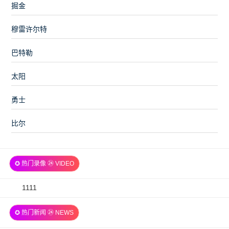
掘金
穆雷许尔特
巴特勒
太阳
勇士
比尔
✪ 热门录像 ㉔ VIDEO
2026-
1111
07-
✪ 热门新闻 ㉔ NEWS
06