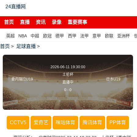
24直播网
首页
直播
资讯
录像
重要赛事
英超
NBA
中超
欧冠
德甲
西甲
法甲
意甲
欧联
亚洲杯
首页
>
足球直播
>
2026-06-11 19:30:00
土伦杯
委内瑞拉U19
日本U19
直播中
0
-
0
CCTV5
爱奇艺
咪咕体育
腾讯体育
PP体育