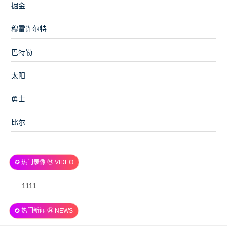
掘金
穆雷许尔特
巴特勒
太阳
勇士
比尔
✪ 热门录像 ㉔ VIDEO
2026-
1111
07-
✪ 热门新闻 ㉔ NEWS
06