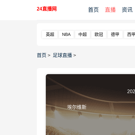
24直播网
首页
直播
资讯
英超
NBA
中超
欧冠
德甲
西
首页
>
足球直播
>
202
埃尔维斯