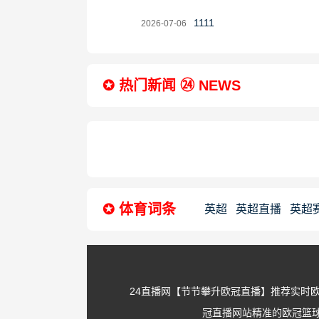
2026-
1111
2026-07-06
07-
06
✪ 热门新闻 ㉔ NEWS
✪ 体育词条
英超
英超直播
英超
士130-101轻取篮网
NB
24直播网【‌节节攀升欧冠直播】推荐实时
冠直播网站精准的欧冠篮