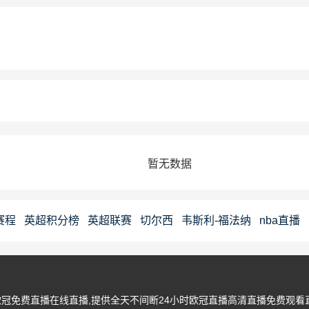
暂无数据
赛程
英超积分榜
英超联赛
切尔西
韦斯利-福法纳
nba直播
A常规赛
芝加哥公牛122-121多伦多猛龙
国王
掘金
穆雷许尔
欧冠免费直播在线直播,提供全天不间断24小时欧冠直播高清直播免费观