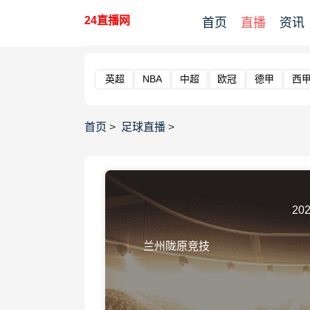
24直播网
首页
直播
资讯
英超
NBA
中超
欧冠
德甲
西
首页
>
足球直播
>
202
兰州陇原竞技