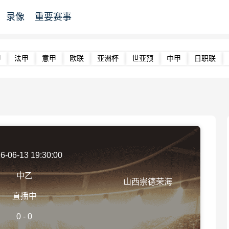
录像
重要赛事
甲
法甲
意甲
欧联
亚洲杯
世亚预
中甲
日职联
6-06-13 19:30:00
中乙
山西崇德荣海
直播中
0
-
0