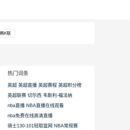
韩K联
热门词条
英超
英超直播
英超赛程
英超积分榜
英超联赛
切尔西
韦斯利-福法纳
nba直播
NBA直播在线观看
nba免费在线高清直播
骑士130-101轻取篮网
NBA常规赛