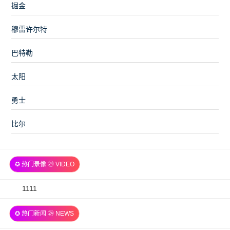
掘金
穆雷许尔特
巴特勒
太阳
勇士
比尔
✪ 热门录像 ㉔ VIDEO
2026-
1111
07-
✪ 热门新闻 ㉔ NEWS
06