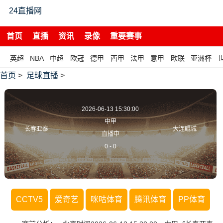
24直播网
首页
直播
资讯
录像
重要赛事
英超
NBA
中超
欧冠
德甲
西甲
法甲
意甲
欧联
亚洲杯
首页
>
足球直播
>
2026-06-13 15:30:00
中甲
长春亚泰
大连鲲城
直播中
0
-
0
CCTV5
爱奇艺
咪咕体育
腾讯体育
PP体育