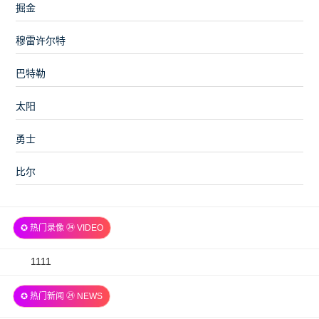
掘金
穆雷许尔特
巴特勒
太阳
勇士
比尔
✪ 热门录像 ㉔ VIDEO
2026-
1111
07-
✪ 热门新闻 ㉔ NEWS
06