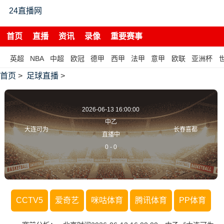
24直播网
首页
直播
资讯
录像
重要赛事
英超
NBA
中超
欧冠
德甲
西甲
法甲
意甲
欧联
亚洲杯
首页
>
足球直播
>
2026-06-13 16:00:00
中乙
大连可为
长春喜都
直播中
0
-
0
CCTV5
爱奇艺
咪咕体育
腾讯体育
PP体育