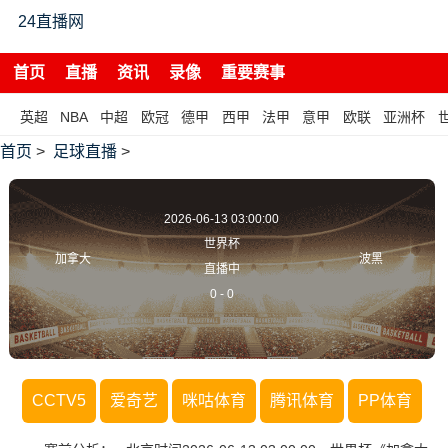
24直播网
首页
直播
资讯
录像
重要赛事
英超
NBA
中超
欧冠
德甲
西甲
法甲
意甲
欧联
亚洲杯
首页
>
足球直播
>
2026-06-13 03:00:00
世界杯
加拿大
波黑
直播中
0
-
0
CCTV5
爱奇艺
咪咕体育
腾讯体育
PP体育