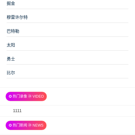
掘金
穆雷许尔特
巴特勒
太阳
勇士
比尔
✪ 热门录像 ㉔ VIDEO
2026-
1111
07-
✪ 热门新闻 ㉔ NEWS
06