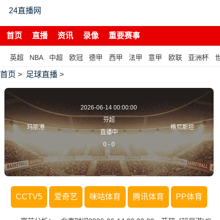
24直播网
首页
直播
资讯
录像
重要赛事
英超
NBA
中超
欧冠
德甲
西甲
法甲
意甲
欧联
亚洲杯
首页
>
足球直播
>
2026-06-14 00:00:00
芬超
玛丽港
格尼斯坦
直播中
0
-
0
CCTV5
爱奇艺
咪咕体育
腾讯体育
PP体育