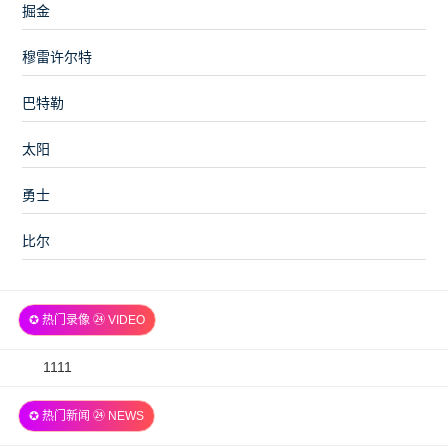
掘金
穆雷许尔特
巴特勒
太阳
勇士
比尔
✪ 热门录像 ㉔ VIDEO
2026-
1111
07-
✪ 热门新闻 ㉔ NEWS
06