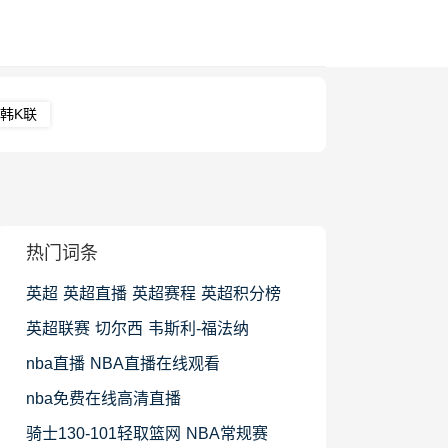
韩K联
热门词条
英超
英超直播
英超赛程
英超积分榜
英超联赛
切尔西
韦斯利-福法纳
nba直播
NBA直播在线观看
nba免费在线高清直播
骑士130-101轻取篮网
NBA常规赛