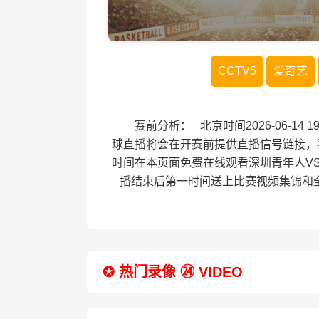
CCTV5
爱奇艺
赛前分析： 北京时间2026-06-14
球直播将会在开赛前提供直播信号链接，
时间在本页面免费在线观看深圳青年人V
播结束后第一时间送上比赛视频集锦和
✪ 热门录像 ㉔ VIDEO