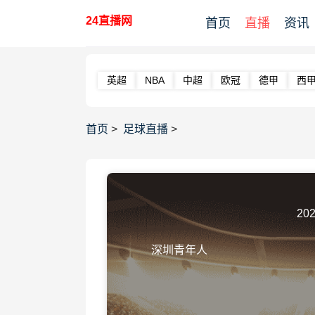
24直播网
首页
直播
资讯
英超
NBA
中超
欧冠
德甲
西
首页
>
足球直播
>
202
深圳青年人