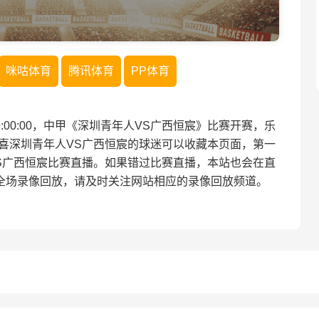
咪咕体育
腾讯体育
PP体育
 19:00:00，中甲《深圳青年人VS广西恒宸》比赛开赛，乐
喜深圳青年人VS广西恒宸的球迷可以收藏本页面，第一
S广西恒宸比赛直播。如果错过比赛直播，本站也会在直
全场录像回放，请及时关注网站相应的录像回放频道。