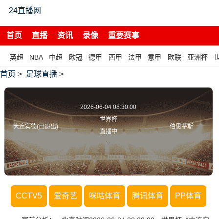
24直播网
首页
直播
资讯
录像
重要赛事
英超
NBA
中超
欧冠
德甲
西甲
法甲
意甲
欧联
亚洲杯
首页
>
足球直播
>
2026-06-04 08:30:00
世界杯
大连实德(已退出)
伯恩茅斯
直播中
-
CCTV5
爱奇艺
咪咕体育
腾讯体育
PP体育