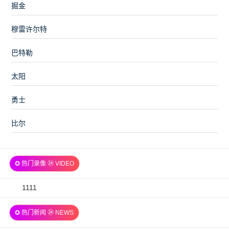
掘金
穆雷许尔特
巴特勒
太阳
勇士
比尔
✪ 热门录像 ㉔ VIDEO
2026-
1111
07-
✪ 热门新闻 ㉔ NEWS
06