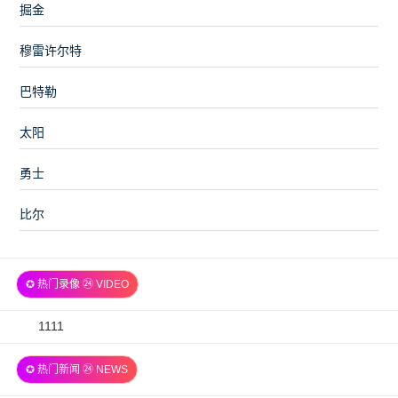
掘金
穆雷许尔特
巴特勒
太阳
勇士
比尔
✪ 热门录像 ㉔ VIDEO
2026-
1111
07-
✪ 热门新闻 ㉔ NEWS
06