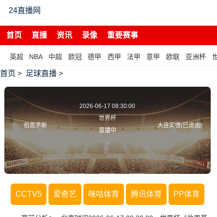
24直播网
首页
直播
资讯
录像
重要赛事
英超
NBA
中超
欧冠
德甲
西甲
法甲
意甲
欧联
亚洲杯
首页
>
足球直播
>
2026-06-17 08:30:00
世界杯
伯恩茅斯
大连实德(已退出)
直播中
-
CCTV5
爱奇艺
咪咕体育
腾讯体育
PP体育