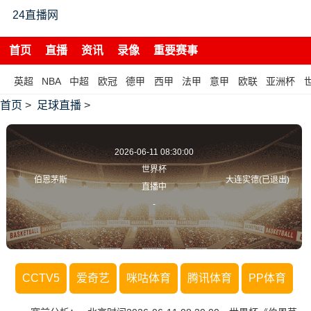
24直播网
首页
直播
资讯
录像
重要赛事
英超
NBA
中超
欧冠
德甲
西甲
法甲
意甲
欧联
亚洲杯
首页
>
足球直播
>
2026-06-11 08:30:00
世界杯
伯恩茅斯
大连实德(已退出)
直播中
-
CCTV5
爱奇艺
咪咕体育
腾讯体育
PP体育