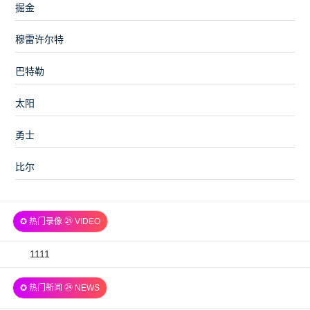
掘金
穆雷许尔特
巴特勒
太阳
勇士
比尔
✪ 热门录像 ㉔ VIDEO
2026-
1111
07-
✪ 热门新闻 ㉔ NEWS
06