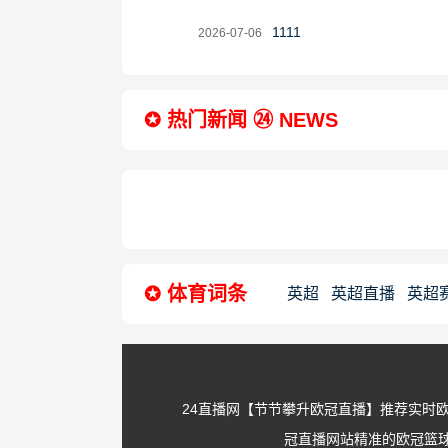
2026-
1111
2026-07-06
07-
06
✪ 热门新闻 ㉔ NEWS
✪ 体育词条
英超
英超直播
英超
士130-101轻取篮网
NB
24直播网【‌节节攀升欧冠直播】推荐实时
冠直播网站精准的欧冠篮