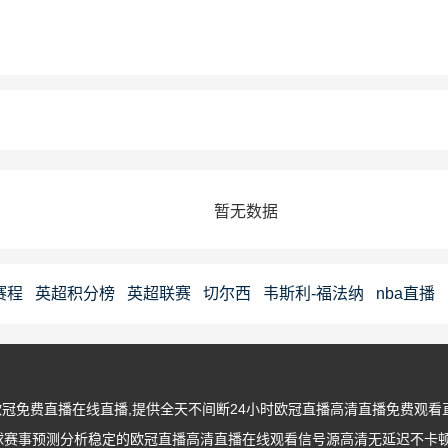
暂无数据
赛程
英超积分榜
英超联赛
切尔西
韦斯利-福法纳
nba直播
A常规赛
芝加哥公牛122-121多伦多猛龙
国王
掘金
穆雷许尔
欧冠免费直播在线直播,提供全天不间断24小时欧冠直播高清直播免费观
球赛事预测分析稳定的欧冠直播高清直播在线观看信号源高清无延迟不卡顿