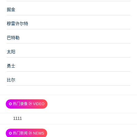
掘金
穆雷许尔特
巴特勒
太阳
勇士
比尔
✪ 热门录像 ㉔ VIDEO
2026-
1111
07-
✪ 热门新闻 ㉔ NEWS
06